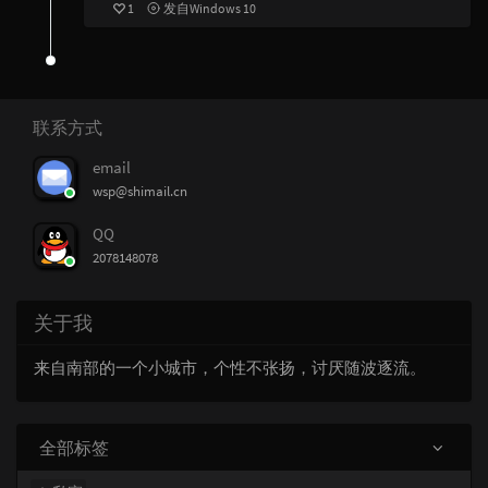
1
发自Windows 10
联系方式
email
wsp@shimail.cn
QQ
2078148078
关于我
来自南部的一个小城市，个性不张扬，讨厌随波逐流。
全部标签