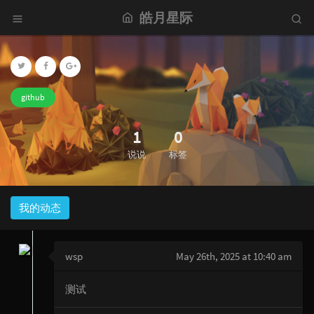
皓月星际
github
1
0
说说
标签
我的动态
wsp
May 26th, 2025 at 10:40 am
测试